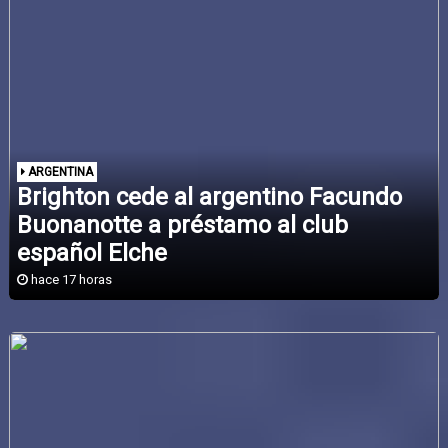
ARGENTINA
Brighton cede al argentino Facundo
Buonanotte a préstamo al club
español Elche
hace 17 horas