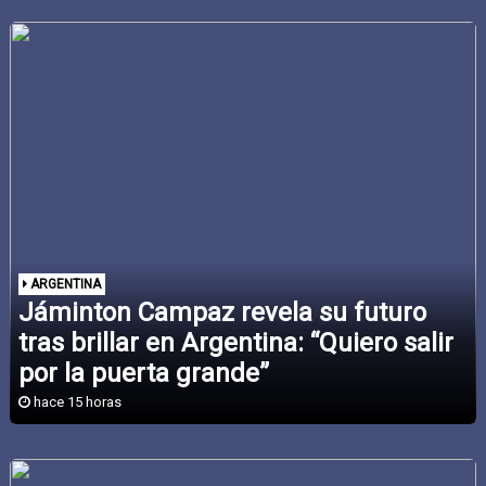
ARGENTINA
Jáminton Campaz revela su futuro
tras brillar en Argentina: “Quiero salir
por la puerta grande”
hace 15 horas