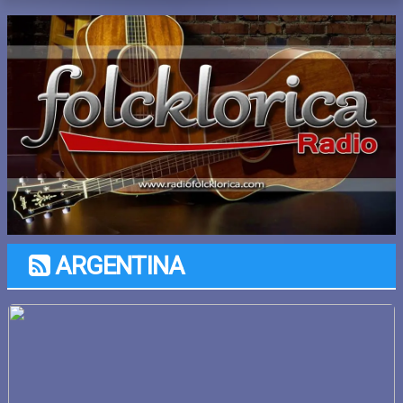
ARGENTINA