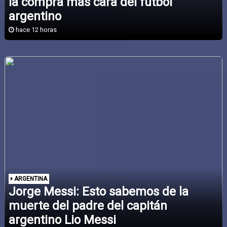
la compra más cara del fútbol
argentino
hace 12 horas
ARGENTINA
Jorge Messi: Esto sabemos de la
muerte del padre del capitán
argentino Lio Messi