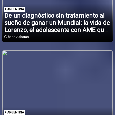
ARGENTINA
De un diagnóstico sin tratamiento al
sueño de ganar un Mundial: la vida de
Lorenzo, el adolescente con AME que
jugará en la selección argentina
hace 20 horas
ARGENTINA