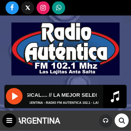
ON MUSICAL....
//
LA MEJOR SELECCION MUSICAL..
EN VIVO
ARGENTINA